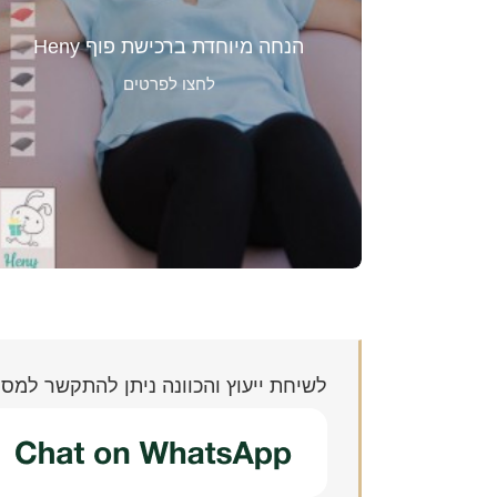
פופים וכריות באיכות גבוהה, מילוי גרגירים קלקר
מקוריים, בעל שתיי שכבות בד, ניתן להוריד את
הנחה מיוחדת ברכישת פוף Heny
הכיסוי העליון ע"י פתיחת הרוכסן. באתר ניתן
לחצו לפרטים
למצוא מגוון פריטים; פופים, כריות, כריות הנקה,
אוניברסיטות ועוד.
יש במעמד הסל להזין קופון: sharoni15
מעבר לאתר: קופון sharoni15
לשיחת ייעוץ והכוונה ניתן להתקשר למספר -8119359