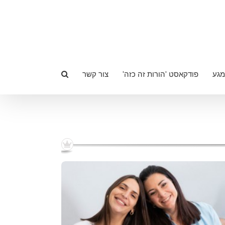
מגע
פודקאסט 'הורות זה כזה'
צור קשר
מפגש שכולו את והתינוק/ת שלך
מפגשים פרטניים מותאמים לך ולתינוקך
לטיפול בקשיים בקרב תינוקות, כגון;