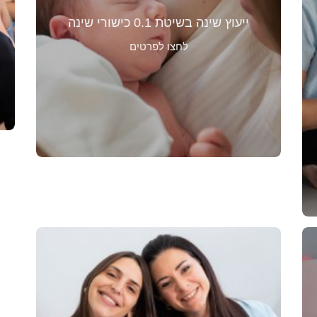
שינה, השיטה היחידה שנותנת מענה
ופיתרון לקשיי שינה עוד מגיל לידה.
ייעוץ שינה בשיטת 0.1 כישורי שינה
או
054-8119359
ניתן ליצור קשר בטלפון
לחצו לפרטים
באמצעות הקישור הבא, לתיאום שיחת
ייעוץ והכוונה תוך הסבר על הזכאות
להחזר מקופות החולים.
לתאום פגישת ייעוץ
אני מגיעה עד אלייך!
מפגשים פרטניים אצלך בבית! מותאמים
לך ולתינוקך לקידום התפתחותי, הבנת