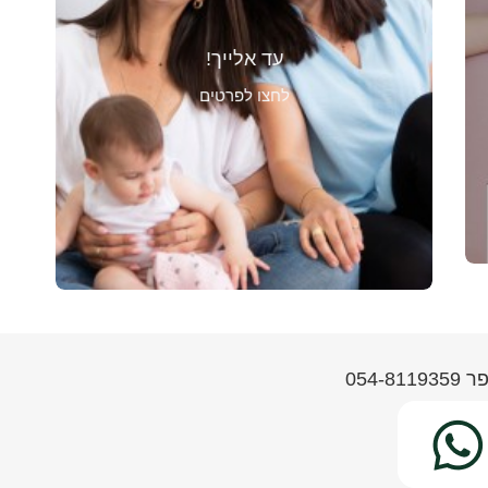
עולם הויסות חושי או לטיפול בקשיים
בקרב תינוקות, כגון; קושי בשכיבה על
הבטן, קושי בהרמת ראש, עיכוב
עד אלייך!
בזחילה, קושי בהתהפכות ועוד. התקשרי
לתאם או להתייעץ
054-8119359
אליי:
לחצו לפרטים
בנוגע אלייך ותינוקך.
התקשרי אליי.
.
קצת על מה שנעשה יחד
054