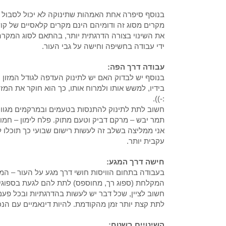
בנוסף סיפרה אחת האמהות שתינוקה לא יכול לסבול מ
מקרים מסוג זה ודומיהם הינם מקרים קלאסיים של קושי
את השינוי בצורה הדרגתית יותר, בהתאם לסוג המקרה,
ידי עבודה בחשיפה וחישה על גבי העור.
עבודה דרך הפה:
בנוסף יש לבדוק האם יש לתינוק העדפה לגודל המזון הנ
בידיו, למשש אותו ולמרוח אותו, כך הוא חוקר את המ
:-)).
חשוב לתת לתינוק להתנסות בטעמים ובמרקמים מגוונים
תמר יבש – מרקם דביק וטעם מתוק. פלח לימון – חמוץ
אני ממליצה בשלב זה לעשות רישום שבועי כך תוכלו 
עקבית יותר.
חישה דרך המגע:
בעבודה בתחום הוויסות חושי דרך מגע על העור – המ
המקלחת (ספוג רך, מחוספס) לתת להם לגעת בספוגים
חשוב לציין, שכל דבר יש לעשות בהדרגתיות ובכל פעם
לתת קצת יותר זמן מהקודמת. להיות דינאמיים עם הנ
השינויים בשטח: