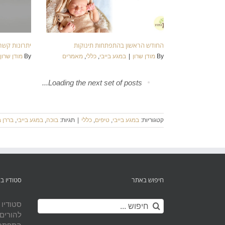
החודש הראשון בהתפתחות תינוקות
יתרונות קשר 
By
מודן שרון
|
במגע בייבי
,
כללי
,
מאמרים
By
מודן שרון
Loading the next set of posts...
קטגוריות:
במגע בייבי
,
טיפים
,
כללי
|
תגיות:
בוכה
,
במגע בייבי
,
בררן 
חיפוש באתר
סטודיו ב
חיפוש...
סטודיו
להורים 