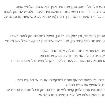
גע של חול, דשא, סבון אמבטיה וקצף באמבטיה מלחיץ אותו.
 בעיבוד הוויסות חושי בתחום המגע וניתן לעבוד ולסייע לתינוק לעבור
 על ידי חשיפה וחישה דרך הפה (מרקמי אוכל, סוגי טעמים) וכן גם על
יתן לו לאכול, וכן בזמן האוכל וכן, חשוב לתת לתינוק לגעת באוכל
זון ומתנסה במרקמים (כן, אני יודעת שלחלקכן זה קשה אבל עשו מאמץ
, ולראות את תגובתו לכל אחד מהם, כגון:
, צנים טבול בשמנת – שילוב מרקמים וכדומה.
לראות את התמונה בכללותה לאורך זמן ולהתייחס לתגובתו בצורה
לצתי לאימהות לחשוף אותם למרקמים שונים של ספוגים בזמן
, לשפשף את גופם בספוג.
 התנסות אחת ולזמן קצוב לפי תגובת התינוק ובכל חשיפה נוספת יש
כונות והמסוגלות שלו לכל חשיפה מחדש למגע.