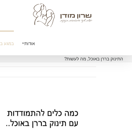
לג
תוכן
אודותיי
במגע בי
התינוק בררן באוכל, מה לעשות?
צפה
בתמונה
מוגדלת